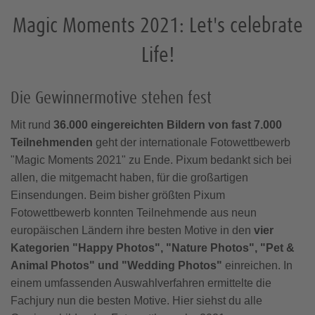
Fotobuch Software
Foto-Sticker
Magic Moments 2021: Let's celebrate
Größen & Formate
Fotokacheln
Geschenke für Freund:innen
Postkarten
Pixum Fotobuch App
Life!
Foto-Geldgeschenk
Tipps & Ideen
Fotobuch Kundenbeispiele
Einsteckkarte
Fotobuch nachbestellen
Geschenkgutscheine
Die Gewinnermotive stehen fest
Mit rund
36.000 eingereichten Bildern von fast 7.000
Freundschaftsgeschenke
Teilnehmenden
geht der internationale Fotowettbewerb
"Magic Moments 2021" zu Ende. Pixum bedankt sich bei
Tipps & Ideen
allen, die mitgemacht haben, für die großartigen
Einsendungen. Beim bisher größten Pixum
Fotowettbewerb konnten Teilnehmende aus neun
europäischen Ländern ihre besten Motive in den
vier
Kategorien "Happy Photos", "Nature Photos", "Pet &
Animal Photos" und "Wedding Photos"
einreichen. In
einem umfassenden Auswahlverfahren ermittelte die
Fachjury nun die besten Motive. Hier siehst du alle