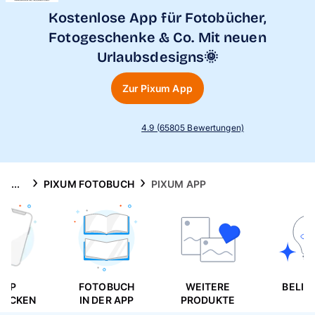
Handyhüllen
Kostenlose App für Fotobücher,
Fotogeschenke & Co. Mit neuen
Anlässe
Urlaubsdesigns🌞
Service
Zur Pixum App
Reisekollektion
4.9 (65805 Bewertungen)
...
PIXUM FOTOBUCH
PIXUM APP
APP
FOTOBUCH
WEITERE
BELIE
DECKEN
IN DER APP
PRODUKTE