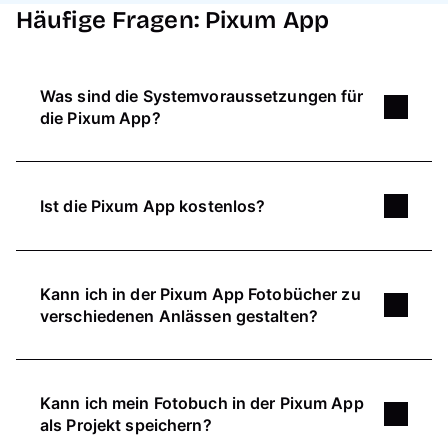
Häufige Fragen: Pixum App
Was sind die Systemvoraussetzungen für
die Pixum App?
Die Pixum App steht sowohl für iOS als auch für
Android zur Verfügung. Für die aktuellste Version
Ist die Pixum App kostenlos?
benötigst du mindestens iOS14 oder Android 7.
Für den Download brauchst du ca. 250 MB freien
Ja, die Pixum App ist kostenlos.
Speicherplatz.
Kann ich in der Pixum App Fotobücher zu
verschiedenen Anlässen gestalten?
Ja, in der Pixum App kannst du einzigartige
Fotobücher zu jedem Anlass gestalten. Die große
Kann ich mein Fotobuch in der Pixum App
Auswahl an Gestaltungsoptionen ermöglicht ein
als Projekt speichern?
individuelles Design für jeden Anlass.