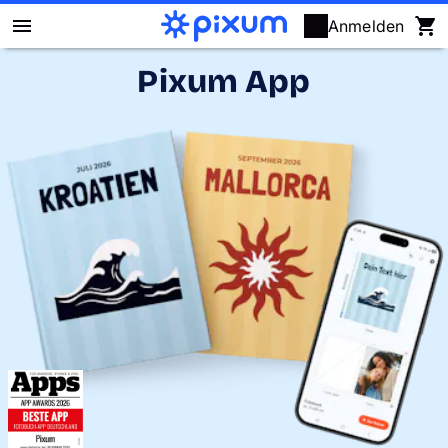
Anmelden
Pixum App
Pixum Fotobuch
Fotos
Wandbilder
Fotokalender
Fotogeschenke
Fotopuzzle
Grußkarten