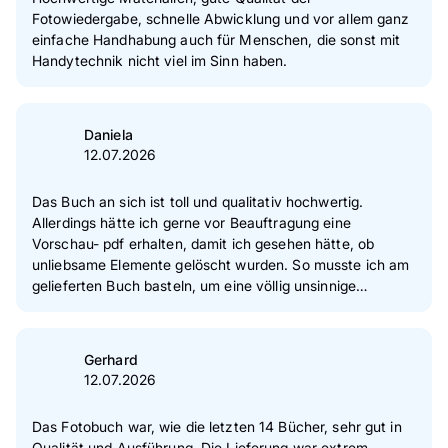
Fotowiedergabe, schnelle Abwicklung und vor allem ganz
einfache Handhabung auch für Menschen, die sonst mit
Handytechnik nicht viel im Sinn haben.
Daniela
12.07.2026
Das Buch an sich ist toll und qualitativ hochwertig.
Allerdings hätte ich gerne vor Beauftragung eine
Vorschau- pdf erhalten, damit ich gesehen hätte, ob
unliebsame Elemente gelöscht wurden. So musste ich am
gelieferten Buch basteln, um eine völlig unsinnige
Statistik, die ich beim Designen nicht als Druckelement
wahrgenommen habe, wieder retouchiert zu bekommen.
Das endgültige Buch ist aber super angekommen und das
Gerhard
Layout war flexibel zu gestalten.
12.07.2026
Das Fotobuch war, wie die letzten 14 Bücher, sehr gut in
Qualität und Ausführung. Die Lieferung war extrem