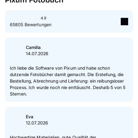
Pixum Fotobuch
4.9
65805 Bewertungen
5
Sterne
89 %
4
Sterne
10 %
Camilla
14.07.2026
3
Sterne
1 %
2
Sterne
0 %
Ich liebe die Software von Pixum und habe schon
dutzende Fotobücher damit gemacht. Die Erstellung, die
1
Sterne
0 %
Bestellung, Abrechnung und Lieferung: ein reibungsloser
Prozess. Ich wurde noch nie enttäuscht. Deshalb 5 von 5
Zur Echtheit der Bewertungen
Sternen.
Eva
12.07.2026
Hochwertige Materialien, gute Qualität der