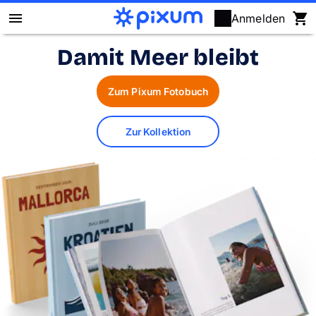
Anmelden
Damit Meer bleibt
Pixum Fotobuch
Zum Pixum Fotobuch
Fotos
Wandbilder
Zur Kollektion
Fotokalender
Fotogeschenke
Fotopuzzle
Grußkarten