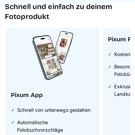
Schnell und einfach zu deinem
Fotoprodukt
Pixum Fo
Kostenlo
Besonders
Fotobüch
Exklusiv
Landkart
Pixum App
Schnell von unterwegs gestalten
Automatische
Fotobuchvorschläge