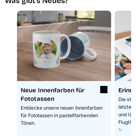
Was gibt's Neues?
Neue Innenfarben für
Erinn
Fototassen
Die stab
letzten
Entdecke unsere neuen Innenfarben
und läs
für Fototassen in pastellfarbenden
Flugtic
Tönen.
✨