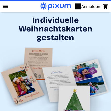
Anmelden
Individuelle
Pixum Fotobuch
Weihnachtskarten
Fotos
gestalten
Wandbilder
Fotokalender
Fotogeschenke
Fotopuzzle
Grußkarten