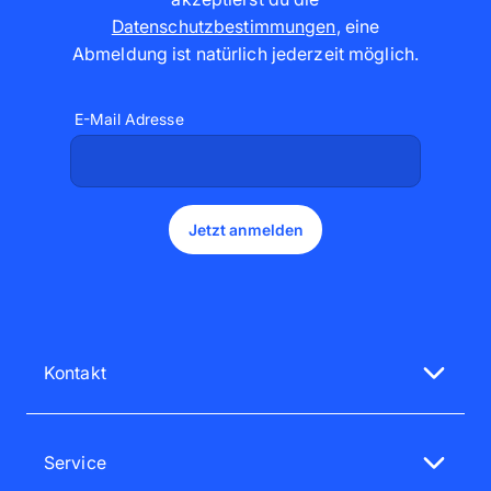
Datenschutzbestimmungen
,
eine
Abmeldung ist natürlich jederzeit möglich
.
E-Mail Adresse
Jetzt anmelden
Kontakt
Unsere Service-Mitarbeiter sind gerne für dich da
Mo - Fr 08:00 - 18:00 Uhr
Service
Sa - So 12:00 - 16:00 Uhr