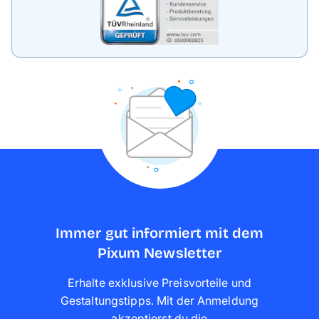
Immer gut informiert mit dem
Pixum Newsletter
Erhalte exklusive Preisvorteile und
Gestaltungstipps. Mit der Anmeldung
akzeptierst du die