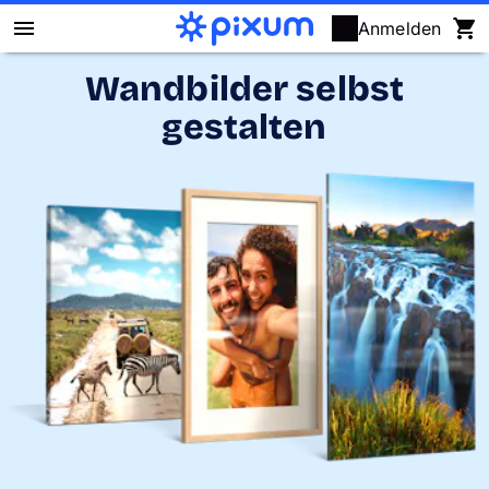
Anmelden
Wandbilder selbst
Pixum Fotobuch
gestalten
Fotos
Wandbilder
Fotokalender
Fotogeschenke
Fotopuzzle
Grußkarten