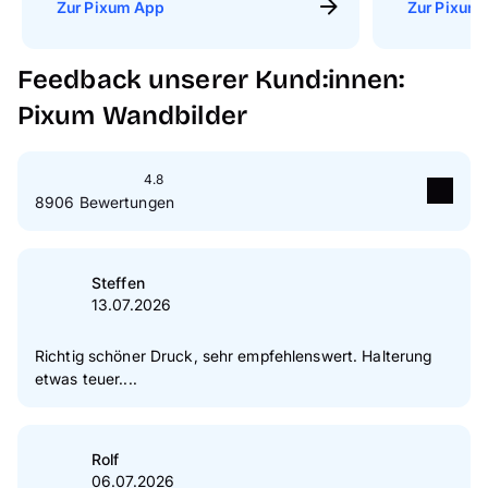
Zur Pixum App
Zur Pixum 
Feedback unserer Kund:innen:
Pixum Wandbilder
4.8
8906 Bewertungen
5
Sterne
88 %
4
Sterne
9 %
Steffen
13.07.2026
3
Sterne
1 %
2
Sterne
1 %
Richtig schöner Druck, sehr empfehlenswert. Halterung
etwas teuer....
1
Sterne
1 %
Zur Echtheit der Bewertungen
Rolf
06.07.2026