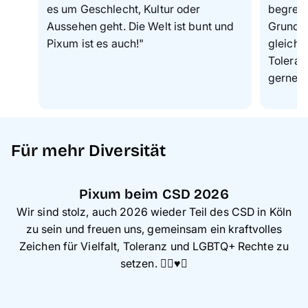
es um Geschlecht, Kultur oder
begrenz
Aussehen geht. Die Welt ist bunt und
Grundsa
Pixum ist es auch!
"
gleiche
Toleran
gerne e
Für mehr Diversität
Pixum beim CSD 2026
Wir sind stolz, auch 2026 wieder Teil des CSD in Köln
zu sein und freuen uns, gemeinsam ein kraftvolles
Zeichen für Vielfalt, Toleranz und LGBTQ+ Rechte zu
setzen. 🏳️‍🌈♥️✨