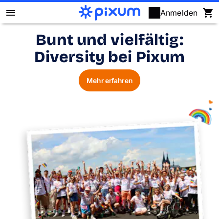
Anmelden
Bunt und vielfältig:
Pixum Fotobuch
Diversity bei Pixum
Fotos
Mehr erfahren
Wandbilder
Fotokalender
Fotogeschenke
Fotopuzzle
Grußkarten