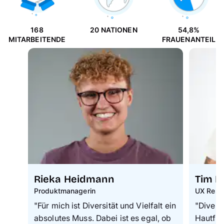
168
20 NATIONEN
54,8%
MITARBEITENDE
FRAUENANTEIL
Rieka Heidmann
Tim R
Produktmanagerin
UX Rese
"
Für mich ist Diversität und Vielfalt ein
"Diversi
absolutes Muss. Dabei ist es egal, ob
Hautfar