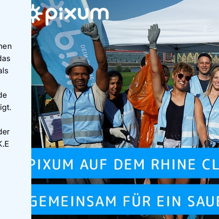
hen
das
als
de
igt.
der
K.E