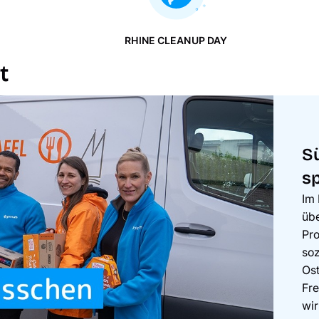
RHINE CLEANUP DAY
t
S
s
Im
üb
Pro
soz
Ost
Fre
wi