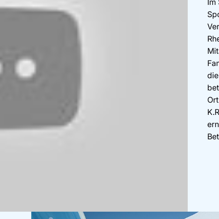
Im
Spo
Ver
Rhe
Mit
Fam
die
bet
Ort
K.
ern
Bet