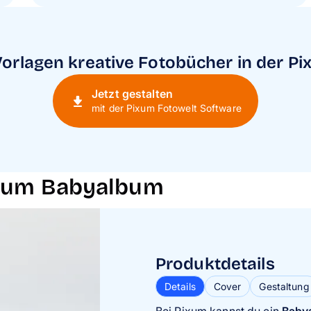
Vorlagen kreative Fotobücher in der P
Jetzt gestalten
mit der Pixum Fotowelt Software
Pixum Babyalbum
Produktdetails
Produktdetails
Produktdetails
Details
Details
Details
Cover
Cover
Cover
Gestaltung
Gestaltung
Gestaltung