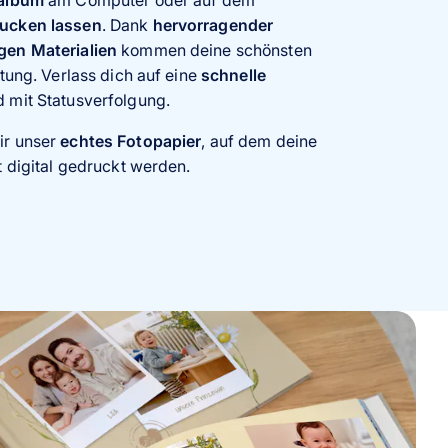
album einfach und schnell per Software,
album
am Computer oder auf dem
App
Nutze
rucken lassen
Layoutvorlagen für Collagen
. Dank
hervorragender
und
gen Materialien
 mit
verschiedenen Hintergründen
kommen deine schönsten
. Füge
-Bindung
tung. Verlass dich auf eine
 Beispiel Meilensteine zu dokumentieren
schnelle
 Cliparts ein.
 mit Statusverfolgung.
mit Hardcover zu gestalten. Diese Option ist
g.
ir unser
echtes Fotopapier
, auf dem deine
t digital gedruckt werden.