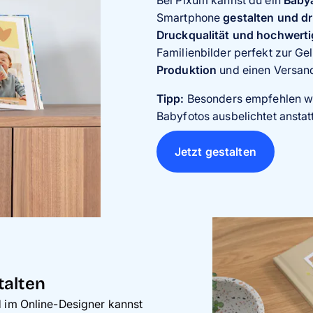
Bei Pixum kannst du ein
Bei Pixum kannst du ein Baby
Hardcover oder Softcover
Baby
Smartphone
oder direkt online gestalten. 
gestalten und d
Individuell gestaltbar
Druckqualität und hochwerti
gestalte deine Fotobuchseiten
Buchbindung oder Layflat
Familienbilder perfekt zur Gel
individuelle Texte
ein, um zum
Produktion
oder füge thematisch passende
und einen Versand
Wir empfehlen ein Babyalbum 
besonders stabil und langlebi
Tipp:
Besonders empfehlen w
Babyfotos ausbelichtet anstat
Jetzt gestalten
Jetzt gestalten
Jetzt gestalten
talten
d im Online-Designer kannst