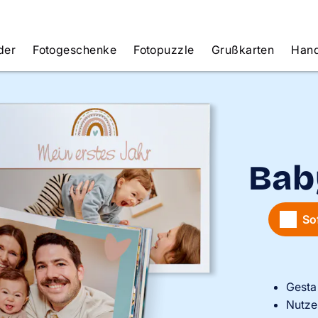
der
Fotogeschenke
Fotopuzzle
Grußkarten
Hand
Bab
So
Gesta
Nutze