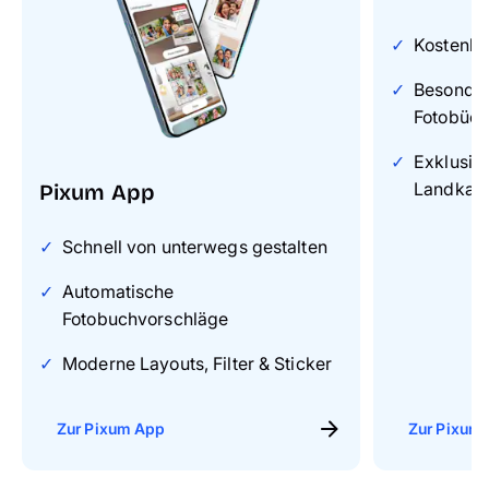
Kostenlo
Besonders
Fotobüch
Exklusiv
Landkart
Pixum App
Schnell von unterwegs gestalten
Automatische
Fotobuchvorschläge
Moderne Layouts, Filter & Sticker
Zur Pixum App
Zur Pixum 