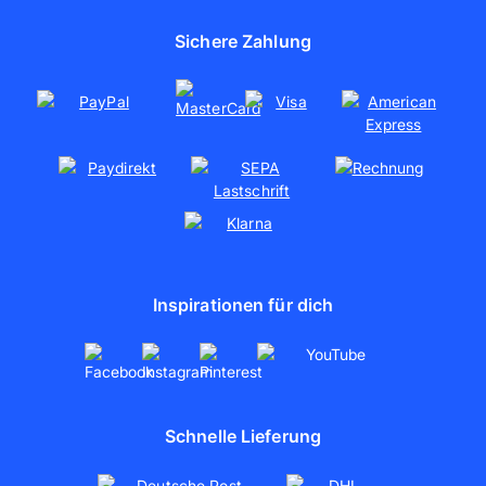
Jobs
Fotoleinwand
Presse
Sichere Zahlung
Poster drucken
Nachhaltigkeit
Soziales Engagement
Kooperationen
Partnerschaften
artboxONE
Inspirationen für dich
Schnelle Lieferung