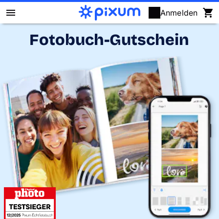
Anmelden
Fotobuch-Gutschein
Pixum Fotobuch
Fotos
Wandbilder
Fotokalender
Fotogeschenke
Fotopuzzle
Grußkarten