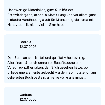
Hochwertige Materialien, gute Qualität der
Fotowiedergabe, schnelle Abwicklung und vor allem ganz
einfache Handhabung auch für Menschen, die sonst mit
Handytechnik nicht viel im Sinn haben.
Daniela
12.07.2026
Das Buch an sich ist toll und qualitativ hochwertig.
Allerdings hätte ich gerne vor Beauftragung eine
Vorschau- pdf erhalten, damit ich gesehen hätte, ob
unliebsame Elemente gelöscht wurden. So musste ich am
gelieferten Buch basteln, um eine völlig unsinnige
Statistik, die ich beim Designen nicht als Druckelement
wahrgenommen habe, wieder retouchiert zu bekommen.
Das endgültige Buch ist aber super angekommen und das
Gerhard
Layout war flexibel zu gestalten.
12.07.2026