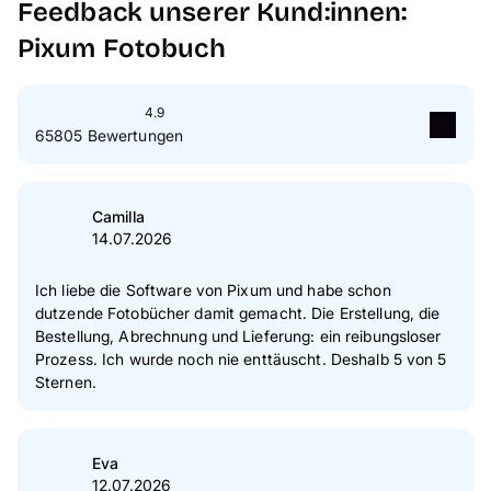
Feedback unserer Kund:innen:
Pixum Fotobuch
4.9
65805 Bewertungen
5
Sterne
89 %
4
Sterne
10 %
Camilla
14.07.2026
3
Sterne
1 %
2
Sterne
0 %
Ich liebe die Software von Pixum und habe schon
dutzende Fotobücher damit gemacht. Die Erstellung, die
1
Sterne
0 %
Bestellung, Abrechnung und Lieferung: ein reibungsloser
Prozess. Ich wurde noch nie enttäuscht. Deshalb 5 von 5
Zur Echtheit der Bewertungen
Sternen.
Eva
12.07.2026