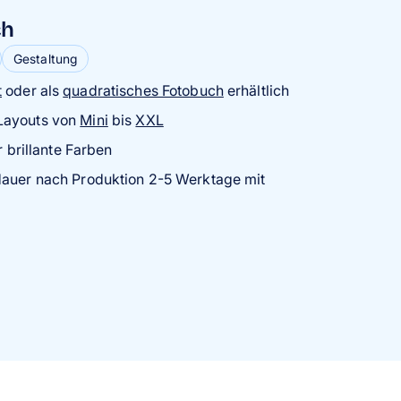
ch
ch
ch
Gestaltung
Gestaltung
Gestaltung
r Softcover
der direkt online gestalten
t
oder als
quadratisches Fotobuch
erhältlich
Layouts von
-Bindung
Fotos
Mini
bis
XXL
r brillante Farben
 Fotopapiere
nordnung deiner Fotos
dauer nach Produktion 2-5 Werktage mit
t vielen Schriftarten, Farben und Effekten
rts wie Ringe, Sektflaschen oder Blumen