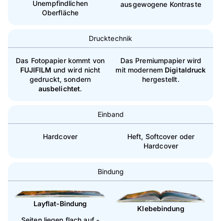
Unempfindlichen
ausgewogene Kontraste
Oberfläche
Drucktechnik
Das Fotopapier kommt von
Das Premiumpapier wird
FUJIFILM
und wird nicht
mit modernem
Digitaldruck
gedruckt, sondern
hergestellt.
ausbelichtet
.
Einband
Hardcover
Heft, Softcover oder
Hardcover
Bindung
Layflat-Bindung
Klebebindung
Seiten liegen flach auf -