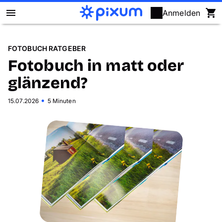
Anmelden
Pixum Fotobuch
FOTOBUCH RATGEBER
Fotobuch in matt oder
Fotos
glänzend?
Wandbilder
•
15.07.2026
5 Minuten
Fotokalender
Fotogeschenke
Fotopuzzle
Grußkarten