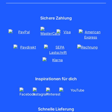
Über uns
Fotos online bestellen
Jobs
Fotoleinwand
Presse
Sichere Zahlung
Poster drucken
Nachhaltigkeit
Soziales Engagement
Kooperationen
Partnerschaften
artboxONE
Inspirationen für dich
Schnelle Lieferung