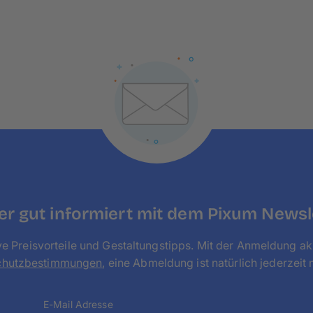
überzeugen.
Wenn du unsicher bist, ob die Größe die richtige 
der entsprechenden Größe aus einem Stück Papie
Klebestreifen an der Wand. Tritt einige Schritte 
dir das Format doch nicht gefällt, findest du b
Beispiel in den Formaten
20×20 cm
und
40×40 
haben wir auch XXL-Leinwände, beispielsweise
r gut informiert mit dem Pixum Newsl
ve Preisvorteile und Gestaltungstipps. Mit der Anmeldung ak
chutzbestimmungen
, eine Abmeldung ist natürlich jederzeit 
E-Mail Adresse