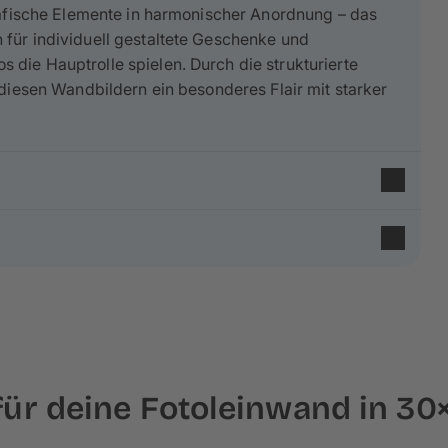
grafische Elemente in harmonischer Anordnung – das
 für individuell gestaltete Geschenke und
die Hauptrolle spielen. Durch die strukturierte
 diesen Wandbildern ein besonderes Flair mit starker
s Baumwolle
und 35% aus Polyester. Sie werden nach
inenstruktur und
matte Optik
verleiht deinem Foto
nd Fichtenholz aus nachhaltiger Forstwirtschaft.
Es
für deine Fotoleinwand in 3
e Fotoleinwand im Format 30×30 cm wird auf einen ca.
ca. 3 cm deines Fotos umgeschlagen werden –