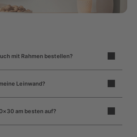
auch mit Rahmen bestellen?
 mit Rahmen verfügbar. Aber du kannst bei uns
m
,
40×60 cm
, 60×60 cm und 60×80 cm mit
r meine Leinwand?
in und passt gut in kleine Räume oder an Wände,
eispiel gut in einem schmalen Flur oder einem
30×30 am besten auf?
e durch Schränke verdeckt sind, ist sie eine gute
aum zu überladen wirken zu lassen. Wenn du eine
ist, reicht es, wenn du zwei Nägel in die Wand
n einzelnes quadratisches
Wandbild
vielleicht
Bildern kann die
Leinwand
aber auch hier