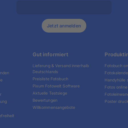
Jetzt anmelden
Gut informiert
Produkti
Lieferung & Versand innerhalb
Fotobuch onl
Deutschlands
unden
Fotokalende
Preisliste Fotobuch
ie
Handyhülle s
Pixum Fotowelt Software
Fotos online
Aktuelle Testsiege
r
Fotoleinwan
Bewertungen
tung
Poster druc
Willkommensangebote
freiheit