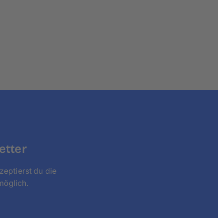
für dich ist, schneide am besten eine Schablone in
r oder Karton aus und befestige diese mit
zurück und lasse das Ganze auf dich wirken. Falls
ei Pixum weitere quadratische Leinwände, zum
cm
. Wenn du ein sehr viel größeres Bild suchst,
 im Format
100×100 cm
.
etter
zeptierst du die
möglich.