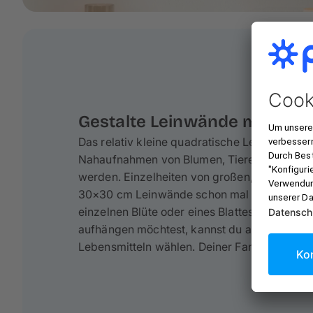
Gestalte Leinwände mit Clos
Das relativ kleine quadratische Leinwandform
Nahaufnahmen von Blumen, Tieren oder Geg
werden. Einzelheiten von großen, detailreic
30×30 cm Leinwände schon mal unter. Wähle 
einzelnen Blüte oder eines Blattes. Wenn du
aufhängen möchtest, kannst du auch Bilder 
Lebensmitteln wählen. Deiner Fantasie sind 