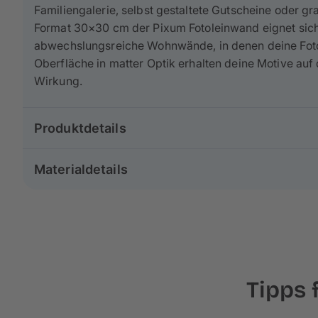
Familiengalerie, selbst gestaltete Gutscheine oder 
Format 30
×
30 cm der Pixum Fotoleinwand eignet sich
abwechslungsreiche Wohnwände, in denen deine Fotos 
Oberfläche in matter Optik erhalten deine Motive auf
Wirkung.
Produktdetails
Gruppe: Poster & Leinwand
Materialdetails
Größe: 30×30 cm
Format: Quadratisch
Unsere Leinwände in 30×30 cm bestehen
zu 65% au
Druckverfahren: Inkjetdruck
besten Standards in Europa
produziert. Die feine Le
Holzkeilrahmen: 2 cm
einen malerischen Effekt.
Für unsere Rahmen verwenden wir
echtes Kiefern- u
Tipps 
garantiert höchste
Stabilität und Langlebigkeit
. Dein
2 cm hohen Keilrahmen gespannt, wodurch am Rand 