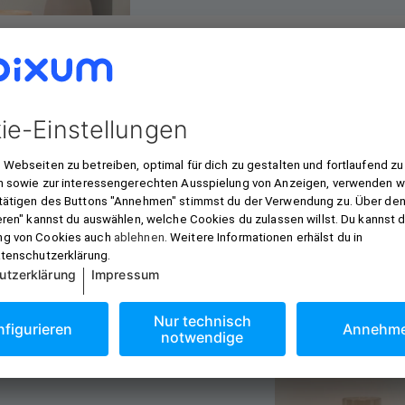
e Ups
at bietet sich dafür an, mit
enständen bedruckt zu
hen Bildern gehen auf dem
stattdessen ein Foto einer
 die Leinwand in der Küche
von Getränken oder
dabei keine Grenzen gesetzt.