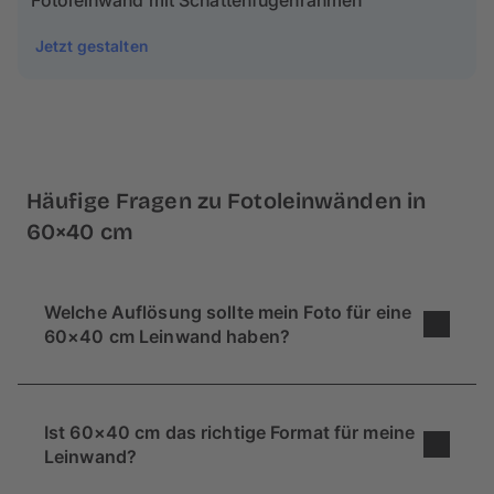
Fotoleinwand mit Schattenfugenrahmen
Jetzt gestalten
Häufige Fragen zu Fotoleinwänden in
60×40 cm
Welche Auflösung sollte mein Foto für eine
60×40 cm Leinwand haben?
Für ein gutes Ergebnis empfehlen wir eine
Auflösung von mindestens 2300 x 1500 Pixeln
Ist 60×40 cm das richtige Format für meine
(entspricht ca. 3,5 Megapixeln). Aber keine
Leinwand?
Panik: Unser Online-Konfigurator prüft dein Bild