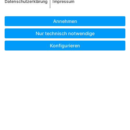
Unterwegs gestalten mit der Pixum App
Bestellland wählen:
* Alle Preisangaben verstehen sich, sofern im Einzelfall nicht
ausdrücklich etwas anderes angegeben ist, inkl. MwSt. und
zzgl. Versandkosten.