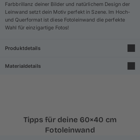
Farbbrillanz deiner Bilder und natürlichem Design der
Leinwand setzt dein Motiv perfekt in Szene. Im Hoch-
und Querformat ist diese Fotoleinwand die perfekte
Wahl für einzigartige Fotos!
Produktdetails
Gruppe: Poster & Leinwand
Materialdetails
Größe: 60×40 cm
Format: 3:2
Unsere Leinwände im Format 60×40 cm bestehen
zu
Druckverfahren: Inkjetdruck
65% aus Baumwolle
und 35% aus Polyester und
Holzkeilrahmen: 2 cm
werden nach
besten Standards in Europa
produziert.
Die feine Leinenstruktur und
matte Optik
verleiht
deinem Foto einen malerischen Effekt.
Tipps für deine 60×40 cm
Für unsere Rahmen verwenden wir
echtes Kiefern-
Fotoleinwand
und Fichtenholz aus nachhaltiger Forstwirtschaft
,