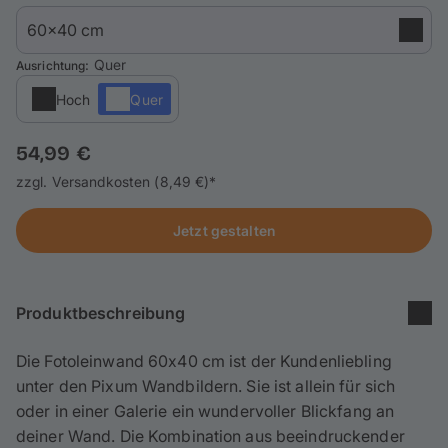
Handyhüllen
Anlässe
: Quer
Ausrichtung
Hoch
Quer
Service
54,99 €
Anmelden / Registrieren
zzgl. Versandkosten (8,49 €)*
Reisekollektion
Jetzt gestalten
Produktbeschreibung
Die Fotoleinwand 60x40 cm ist der Kundenliebling
unter den Pixum Wandbildern. Sie ist allein für sich
oder in einer Galerie ein wundervoller Blickfang an
deiner Wand. Die Kombination aus beeindruckender