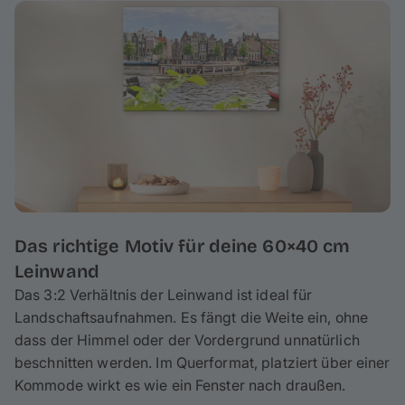
welches höchste
Stabilität und Langlebigkeit
garantiert. Deine Fotoleinwand wird auf einen ca. 2 cm
hohen Keilrahmen gespannt, wodurch am Rand ca. 3
cm deines Fotos umgeschlagen werden – behalte das
bei der Gestaltung im Hinterkopf. Bei Bedarf kannst du
auch mit wenigen Handgriffen spielend leicht deine
Leinwand reinigen.
Das richtige Motiv für deine 60×40 cm
Leinwand
Das 3:2 Verhältnis der Leinwand ist ideal für
Landschaftsaufnahmen. Es fängt die Weite ein, ohne
dass der Himmel oder der Vordergrund unnatürlich
beschnitten werden. Im Querformat, platziert über einer
Kommode wirkt es wie ein Fenster nach draußen.