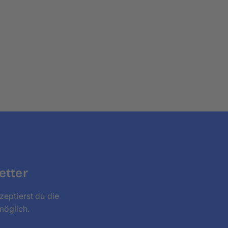
Reiniger zurück, da sie der Oberfläche schaden
etter
zeptierst du die
möglich.