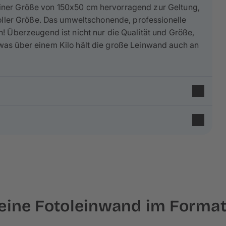
iner Größe von 150x50 cm hervorragend zur Geltung,
voller Größe. Das umweltschonende, professionelle
! Überzeugend ist nicht nur die Qualität und Größe,
was über einem Kilo hält die große Leinwand auch an
 65% aus Baumwolle
und 35% aus Polyester und
. Die feine Leinenstruktur und
matte Optik
verleiht
nd Fichtenholz aus nachhaltiger Forstwirtschaft
,
deine Fotoleinwand im Forma
ert. Deine Fotoleinwand wird auf einen ca. 2 cm hohen
nes Fotos umgeschlagen werden – behalte das bei der