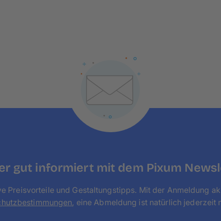
greife nicht auf feuchte Tücher und aggressive 
können.
r gut informiert mit dem Pixum Newsl
ve Preisvorteile und Gestaltungstipps. Mit der Anmeldung ak
chutzbestimmungen
, eine Abmeldung ist natürlich jederzeit 