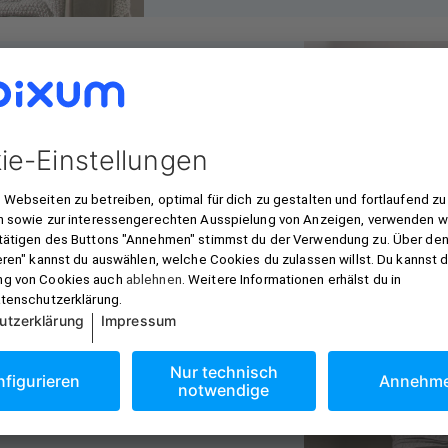
nd richtig in
erpunkt. Idealerweise bildet
is 3/4 der Breite des Sofas
 perfekt zu einem Dreisitzer.
er dem Kopfteil. Da
eit sind, wirkt das 150 cm
edel.
and sollte idealerweise 20
Kopfteil hängen. Hängt sie
m Möbelstück ab.