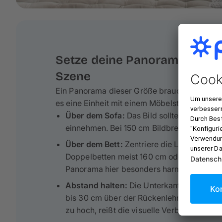
Setze deine Panorama-Leinwa
Szene
Ein Panorama dieser Größe braucht einen Ank
es eine Einheit mit einem Möbelstück.
Über dem Sofa:
Das Bild sollte etwa 2/3 b
einnehmen. Bei 150 cm Bildbreite passt das
Über dem Bett:
Zentriere die Leinwand üb
Doppelbetten meist 160 cm oder 180 cm br
Panorama hier besonders harmonisch und 
Abstand halten:
Die Unterkante der Leinw
bis 30 cm über der Rückenlehne oder dem 
zu hoch, reißt die visuelle Verbindung zu