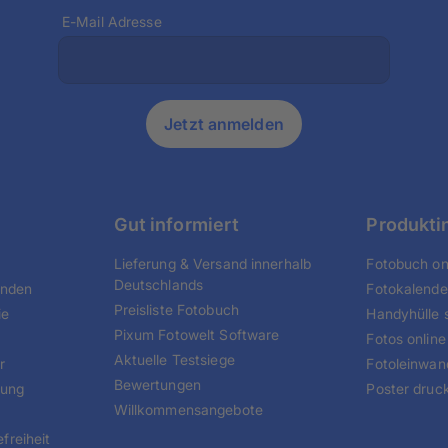
E-Mail Adresse
Jetzt anmelden
Gut informiert
Produkti
Lieferung & Versand innerhalb
Fotobuch onl
Deutschlands
unden
Fotokalende
Preisliste Fotobuch
ie
Handyhülle s
Pixum Fotowelt Software
Fotos online
Aktuelle Testsiege
r
Fotoleinwan
Bewertungen
tung
Poster druc
Willkommensangebote
freiheit