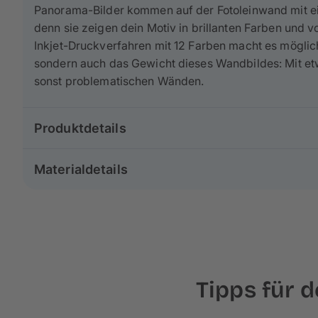
Panorama-Bilder kommen auf der Fotoleinwand mit e
denn sie zeigen dein Motiv in brillanten Farben und 
Inkjet-Druckverfahren mit 12 Farben macht es möglich
sondern auch das Gewicht dieses Wandbildes: Mit et
sonst problematischen Wänden.
Produktdetails
Gruppe: Poster & Leinwand
Materialdetails
Größe: 150×50 cm
Format: Panorama
Unsere Leinwände im Format 150×50 cm bestehen
zu
Druckverfahren: Inkjetdruck
werden nach
besten Standards in Europa
produziert
Holzkeilrahmen: 2 cm
deinem Foto einen malerischen Effekt.
Für unsere Rahmen verwenden wir
echtes Kiefern- u
Tipps für 
welches höchste
Stabilität und Langlebigkeit
garanti
Keilrahmen gespannt, wodurch am Rand ca. 3 cm dei