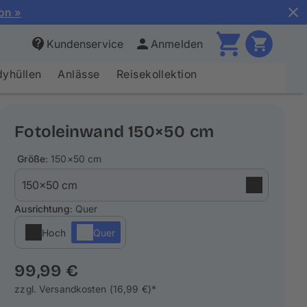
ion »
Kundenservice
Anmelden
yhüllen
Anlässe
Reisekollektion
Fotoleinwand 150×50 cm
Größe
: 150×50 cm
Ausrichtung
: Quer
Hoch
Quer
99,99 €
zzgl. Versandkosten (16,99 €)*