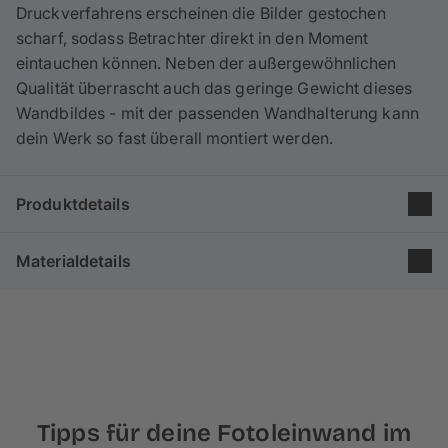
Druckverfahrens erscheinen die Bilder gestochen
scharf, sodass Betrachter direkt in den Moment
eintauchen können. Neben der außergewöhnlichen
Qualität überrascht auch das geringe Gewicht dieses
Wandbildes - mit der passenden Wandhalterung kann
dein Werk so fast überall montiert werden.
Produktdetails
Gruppe: Poster & Leinwand
Materialdetails
Größe: 150×100 cm
Format: 3:2
Unsere Leinwände im Format 150×100 cm bestehen
zu
Druckverfahren: Inkjetdruck
65% aus Baumwolle
und 35% aus Polyester und
Holzkeilrahmen: 4 cm
werden nach
besten Standards in Europa
produziert.
Die feine Leinenstruktur und
matte Optik
verleiht
deinem Foto einen malerischen Effekt.
Tipps für deine Fotoleinwand im