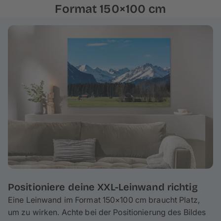
Für unsere Rahmen verwenden wir
echtes Kiefern-
Format 150×100 cm
und Fichtenholz aus nachhaltiger Forstwirtschaft
,
welches höchste
Stabilität und Langlebigkeit
garantiert. Deine Fotoleinwand wird auf einen ca. 4 cm
hohen Keilrahmen gespannt, wodurch am Rand ca. 5
cm deines Fotos umgeschlagen werden – behalte das
bei der Gestaltung im Hinterkopf. Bei Bedarf kannst du
auch mit wenigen Handgriffen spielend leicht deine
Leinwand reinigen.
Positioniere deine XXL-Leinwand richtig
Eine Leinwand im Format 150×100 cm braucht Platz,
um zu wirken. Achte bei der Positionierung des Bildes