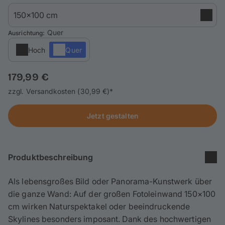
Handyhüllen
Anlässe
: Quer
Ausrichtung
Hoch
Quer
Service
179,99 €
Anmelden / Registrieren
zzgl. Versandkosten (30,99 €)*
Reisekollektion
Jetzt gestalten
Produktbeschreibung
Als lebensgroßes Bild oder Panorama-Kunstwerk über
die ganze Wand: Auf der großen Fotoleinwand 150×100
cm wirken Naturspektakel oder beeindruckende
Skylines besonders imposant. Dank des hochwertigen