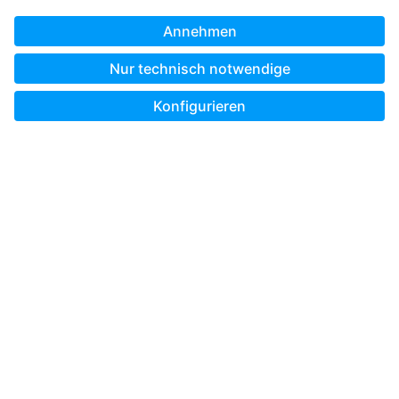
Unterwegs gestalten mit der Pixum App
Bestellland wählen:
* Alle Preisangaben verstehen sich, sofern im Einzelfall nicht
ausdrücklich etwas anderes angegeben ist, inkl. MwSt. und
zzgl. Versandkosten.