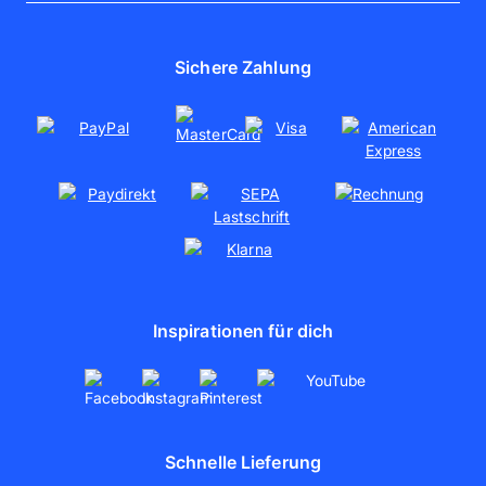
Über uns
Fotos online bestellen
Jobs
Fotoleinwand
Presse
Sichere Zahlung
Poster drucken
Nachhaltigkeit
Soziales Engagement
Kooperationen
Partnerschaften
artboxONE
Inspirationen für dich
Schnelle Lieferung