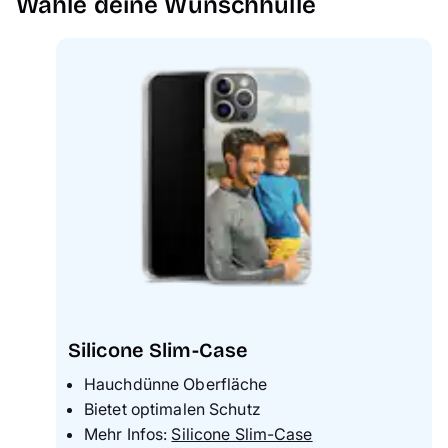
Wähle deine Wunschhülle
Handyhüllen
Anlässe
Service
Reisekollektion
Silicone Slim-Case
Hauchdünne Oberfläche
Bietet optimalen Schutz
Mehr Infos:
Silicone Slim-Case