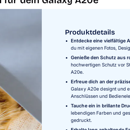
n für dein Galaxy A20e
Produktdetails
Entdecke eine vielfältige
du mit eigenen Fotos, Desi
Genieße den Schutz aus r
hochwertigen Schutz vor S
A20e.
Erfreue dich an der präzi
Galaxy A20e designt und e
Anschlüssen und Bedienel
Tauche ein in brillante Dr
lebendigen Farben und gest
gedruckt.
Erhalte lang anhaltende Fa