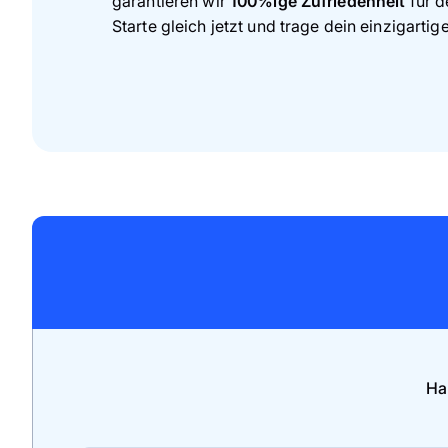
garantieren wir
100%ige Zufriedenheit
für d
Starte gleich jetzt und trage dein einzigartig
Ha