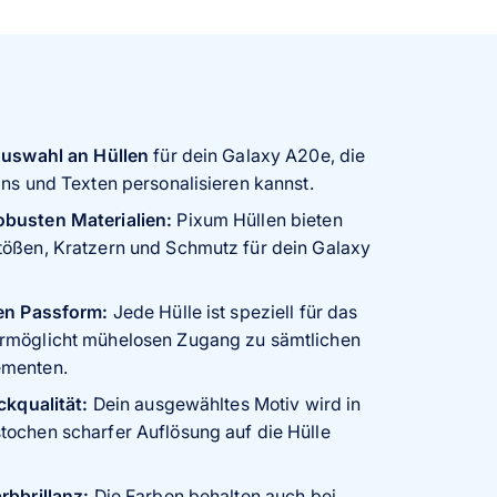
 Auswahl an Hüllen
für dein Galaxy A20e, die
gns und Texten personalisieren kannst.
obusten Materialien:
Pixum Hüllen bieten
tößen, Kratzern und Schmutz für dein Galaxy
sen Passform:
Jede Hülle ist speziell für das
rmöglicht mühelosen Zugang zu sämtlichen
ementen.
uckqualität:
Dein ausgewähltes Motiv wird in
ochen scharfer Auflösung auf die Hülle
rbbrillanz:
Die Farben behalten auch bei