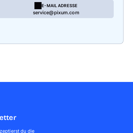
E-MAIL ADRESSE
service@pixum.com
etter
zeptierst du die