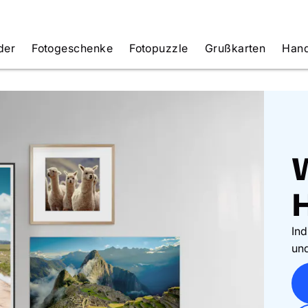
der
Fotogeschenke
Fotopuzzle
Grußkarten
Hand
H
Ind
un