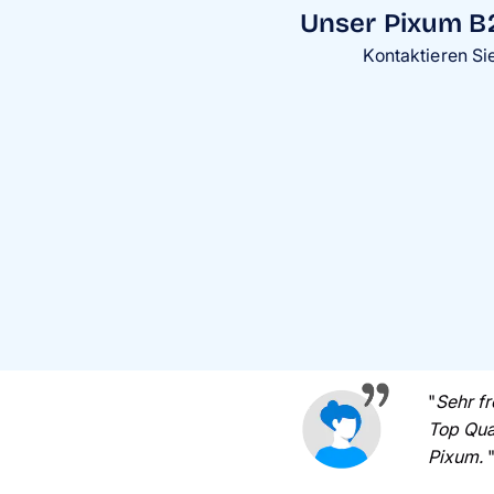
Unser Pixum B2
Kontaktieren Si
"
Sehr f
Top Qua
Pixum.
"