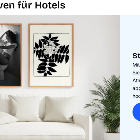
en für Hotels
St
Mi
Sie
At
abg
hoc