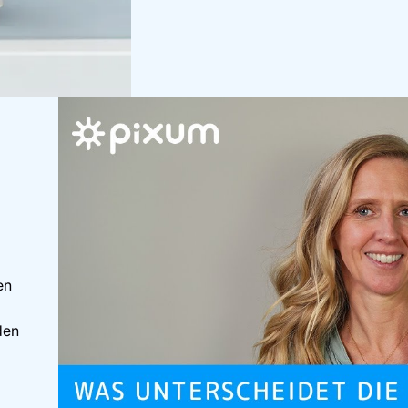
en
den