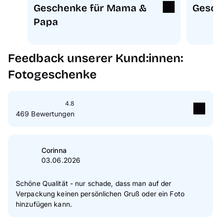
Geschenke für Mama &
Gesch
Papa
Feedback unserer Kund:innen:
Fotogeschenke
4.8
469 Bewertungen
5
Sterne
86 %
4
Sterne
10 %
Corinna
03.06.2026
3
Sterne
2 %
2
Sterne
0 %
Schöne Qualität - nur schade, dass man auf der
Verpackung keinen persönlichen Gruß oder ein Foto
1
Sterne
1 %
hinzufügen kann.
Zur Echtheit der Bewertungen