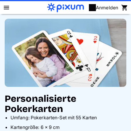
Anmelden
Pixum Fotobuch
Fotos
Wandbilder
Fotokalender
Fotogeschenke
Personalisierte
Fotopuzzle
Pokerkarten
Umfang: Pokerkarten-Set mit 55 Karten
Grußkarten
Kartengröße: 6 x 9 cm