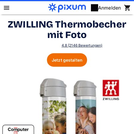
Anmelden
ZWILLING Thermobecher
Pixum Fotobuch
mit Foto
Fotos
4.8 (2146 Bewertungen)
Wandbilder
Jetzt gestalten
Fotokalender
Fotogeschenke
Fotopuzzle
Grußkarten