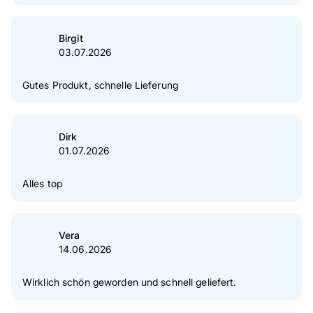
5
Sterne
86 %
4
Sterne
11 %
Birgit
03.07.2026
3
Sterne
1 %
2
Sterne
1 %
Gutes Produkt, schnelle Lieferung
1
Sterne
1 %
Zur Echtheit der Bewertungen
Dirk
01.07.2026
Alles top
Vera
14.06.2026
Wirklich schön geworden und schnell geliefert.