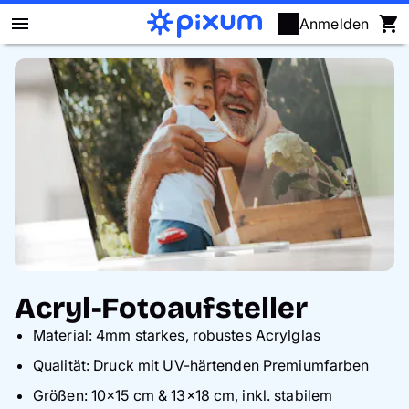
Anmelden
Pixum Fotobuch
Fotos
Wandbilder
Fotokalender
Fotogeschenke
Acryl-Fotoaufsteller
Fotopuzzle
Material: 4mm starkes, robustes Acrylglas
Qualität: Druck mit UV-härtenden Premiumfarben
Grußkarten
Größen: 10×15 cm & 13×18 cm, inkl. stabilem