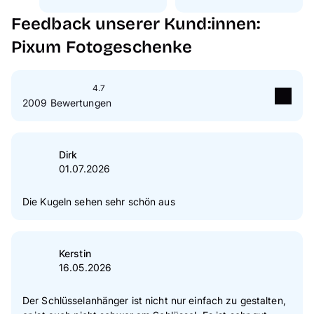
Feedback unserer Kund:innen:
Pixum Fotogeschenke
4.7
2009 Bewertungen
5
Sterne
79 %
4
Sterne
15 %
Dirk
01.07.2026
3
Sterne
3 %
2
Sterne
1 %
Die Kugeln sehen sehr schön aus
1
Sterne
2 %
Zur Echtheit der Bewertungen
Kerstin
16.05.2026
Der Schlüsselanhänger ist nicht nur einfach zu gestalten,