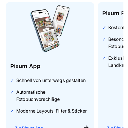
Pixum Fo
Kostenlo
Besonders
Fotobüch
Exklusiv
Landkart
Pixum App
Schnell von unterwegs gestalten
Automatische
Fotobuchvorschläge
Moderne Layouts, Filter & Sticker
Zur Pixum App
Zur Pixum 