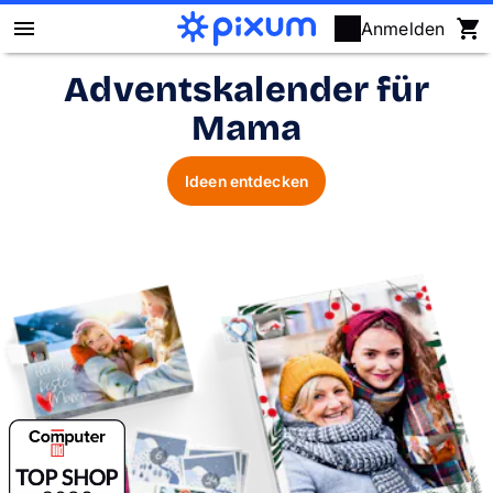
Anmelden
Adventskalender für
Pixum Fotobuch
Mama
Fotos
Ideen entdecken
Wandbilder
Fotokalender
Fotogeschenke
Fotopuzzle
Grußkarten