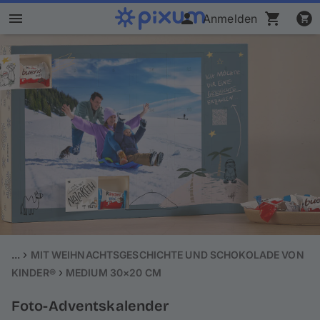
Anmelden
Pixum Fotobuch
Fotos
Wandbilder
Fotokalender
Fotogeschenke
Fotopuzzle
...
MIT WEIHNACHTSGESCHICHTE UND SCHOKOLADE VON
KINDER®
MEDIUM 30×20 CM
Grußkarten
Foto-Adventskalender