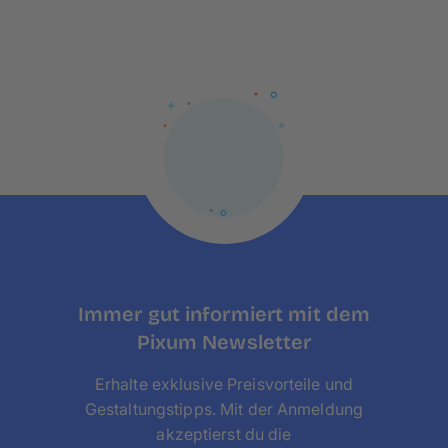
Weihnachtsgeschichte und Schokolade von
kinder®
Größe: Medium 30×20 cm
Ausrichtung: Quer
Variationen: Mit Fototürchen
Immer gut informiert mit dem
Pixum Newsletter
Erhalte exklusive Preisvorteile und
Gestaltungstipps. Mit der Anmeldung
akzeptierst du die