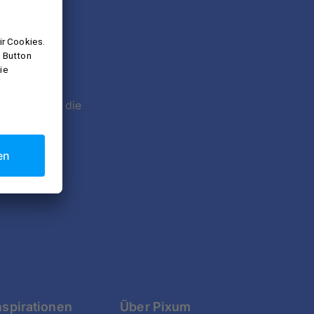
etter
zeptierst du die
möglich.
nspirationen
Über Pixum