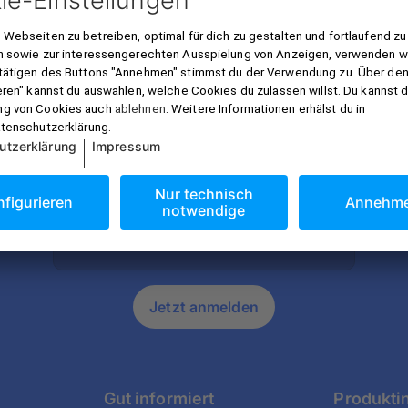
r gut informiert mit dem Pixum Newsl
ve Preisvorteile und Gestaltungstipps. Mit der Anmeldung ak
chutzbestimmungen
, eine Abmeldung ist natürlich jederzeit 
E-Mail Adresse
Jetzt anmelden
Gut informiert
Produkti