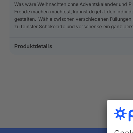
Was wäre Weihnachten ohne Adventskalender und Pl
Freude machen möchtest, kannst du jetzt den individ
gestalten. Wähle zwischen verschiedenen Füllungen - 
zu feinster Schokolade und verschenke ein ganz per
Produktdetails
Produkt: Foto-Adventskalender zum Selbstbefül
Größe: Groß 48×36 cm
Ausrichtung: Quer