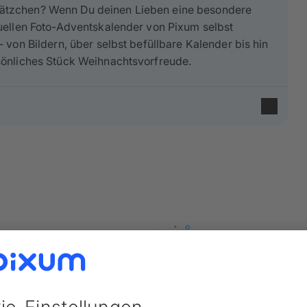
ätzchen? Wenn Du deinen Lieben eine besondere
uellen Foto-Adventskalender von Pixum selbst
von Bildern, über selbst befüllbare Kalender bis hin
sönliches Stück Weihnachtsvorfreude.
len