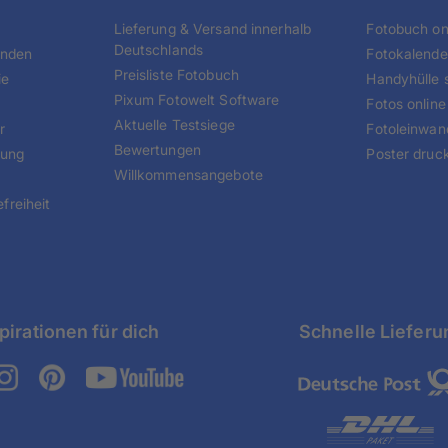
Lieferung & Versand innerhalb
Fotobuch onl
Deutschlands
unden
Fotokalende
Preisliste Fotobuch
ie
Handyhülle s
Pixum Fotowelt Software
Fotos online
Aktuelle Testsiege
r
Fotoleinwan
Bewertungen
tung
Poster druc
Willkommensangebote
freiheit
pirationen für dich
Schnelle Lieferu